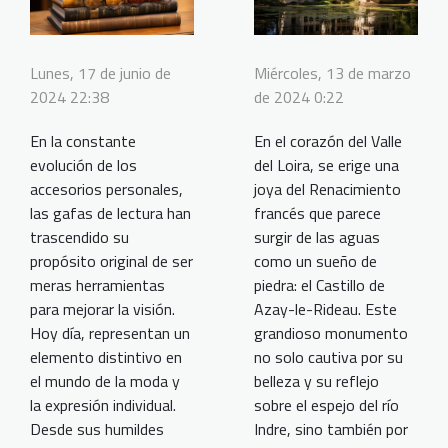
Miércoles, 13 de marzo
Lunes, 17 de junio de
de 2024 0:22
2024 22:38
En el corazón del Valle
En la constante
del Loira, se erige una
evolución de los
joya del Renacimiento
accesorios personales,
francés que parece
las gafas de lectura han
surgir de las aguas
trascendido su
como un sueño de
propósito original de ser
piedra: el Castillo de
meras herramientas
Azay-le-Rideau. Este
para mejorar la visión.
grandioso monumento
Hoy día, representan un
no solo cautiva por su
elemento distintivo en
belleza y su reflejo
el mundo de la moda y
sobre el espejo del río
la expresión individual.
Indre, sino también por
Desde sus humildes