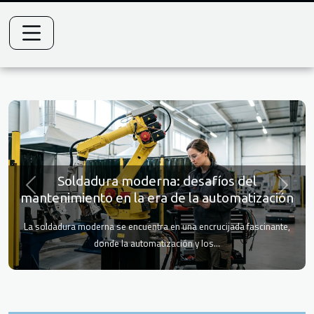
Soldadura moderna: desafíos del
Previous
Next
mantenimiento en la era de la automatización
La soldadura moderna se encuentra en una encrucijada fascinante,
donde la automatización y los...