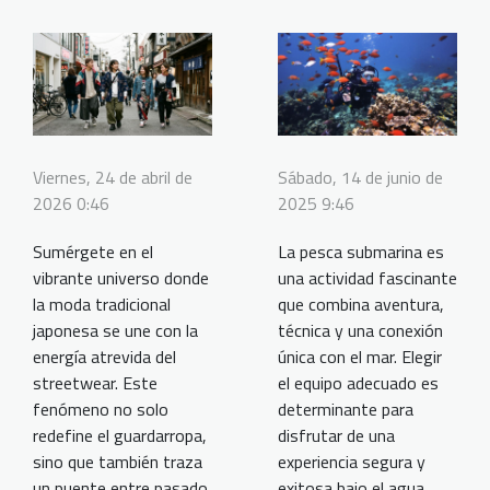
Viernes, 24 de abril de
Sábado, 14 de junio de
2026 0:46
2025 9:46
Sumérgete en el
La pesca submarina es
vibrante universo donde
una actividad fascinante
la moda tradicional
que combina aventura,
japonesa se une con la
técnica y una conexión
energía atrevida del
única con el mar. Elegir
streetwear. Este
el equipo adecuado es
fenómeno no solo
determinante para
redefine el guardarropa,
disfrutar de una
sino que también traza
experiencia segura y
un puente entre pasado
exitosa bajo el agua.