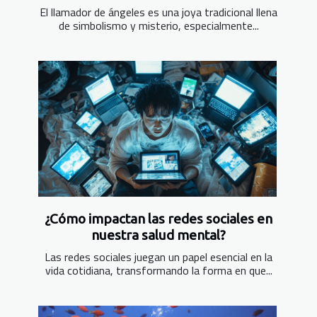
El llamador de ángeles es una joya tradicional llena
de simbolismo y misterio, especialmente...
¿Cómo impactan las redes sociales en
nuestra salud mental?
Las redes sociales juegan un papel esencial en la
vida cotidiana, transformando la forma en que...