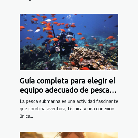
Guía completa para elegir el
equipo adecuado de pesca
submarina
La pesca submarina es una actividad fascinante
que combina aventura, técnica y una conexión
única...