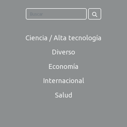
Ciencia / Alta tecnología
Diverso
Economía
Internacional
Salud