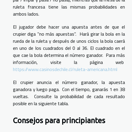
ruleta francesa tiene las mismas probabilidades en
ambos lados.
El jugador debe hacer una apuesta antes de que el
crupier diga "no más apuestas". Hará girar la bola en la
rueda de la ruleta y después de unos ciclos la bola caerá
en uno de los cuadrados del 0 al 36. El cuadrado en el
que cae la bola determina el número ganador. Para más
información, visite la página web
https://www.casinosdechile.cl/ruleta-americana.html
El crupier anuncia el número ganador, la apuesta
ganadora y luego paga. Con el tiempo, ganarás 1 en 38
vueltas. Consulte la probabilidad de cada resultado
posible en la siguiente tabla.
Consejos para principiantes