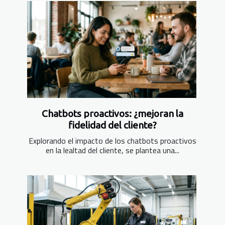
Chatbots proactivos: ¿mejoran la
fidelidad del cliente?
Explorando el impacto de los chatbots proactivos
en la lealtad del cliente, se plantea una...