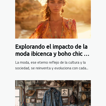
Explorando el impacto de la
moda ibicenca y boho chic en
tendencias actuales
La moda, ese eterno reflejo de la cultura y la
sociedad, se reinventa y evoluciona con cada...