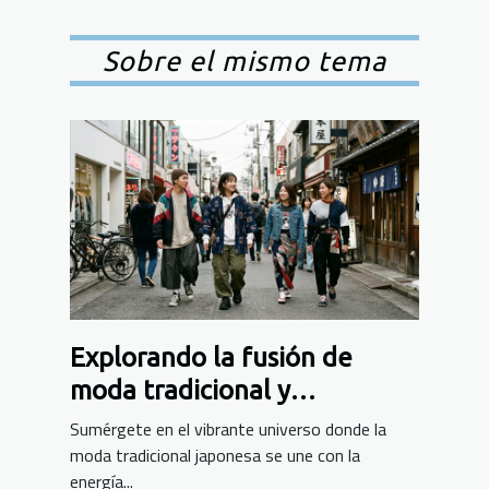
Sobre el mismo tema
Explorando la fusión de
moda tradicional y
streetwear en Japón
Sumérgete en el vibrante universo donde la
moda tradicional japonesa se une con la
energía...