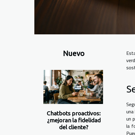
Nuevo
Esta
ver
sost
Se
Segu
una 
Chatbots proactivos:
un p
¿mejoran la fidelidad
la f
del cliente?
Pued