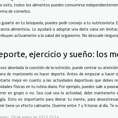
o esto, todos los alimentos pueden consumirse independientemente
orma de comerlos.
 guiarte en tu búsqueda, puedes pedir consejo a tu nutricionista. E
ancia alimenticia. Le ayudará a adoptar una dieta sana sin limit
ribuyen activamente a la salud del organismo. No descuide ninguna
eporte, ejercicio y sueño: los 
vez abordada la cuestión de la nutrición, puede centrar su atenci
ra de mantenerlo es hacer deporte. Antes de empezar a hacer ejer
ntarte mejor en cuanto a las actividades deportivas que debes re
vidades físicas en tu rutina diaria. Por ejemplo, puedes salir a pas
rrer en grupo o no. Sea cual sea la actividad, debe mantenerte 
gía. Esto es importante para liberar tu mente, para desestresar
ir tiene un efecto calmante. Duerme entre 7 y 9 horas al día. Te se
ingo, 29 de enero de 2023 15:24