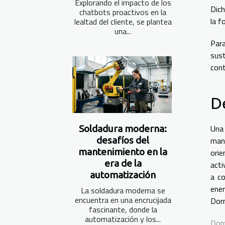
Explorando el impacto de los
Dich
chatbots proactivos en la
la f
lealtad del cliente, se plantea
una...
Para
sust
cont
D
Una 
Soldadura moderna:
desafíos del
mane
mantenimiento en la
orie
era de la
acti
automatización
a co
ener
La soldadura moderna se
encuentra en una encrucijada
Dorm
fascinante, donde la
automatización y los...
Dom