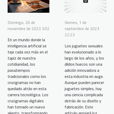
Domingo, 26 de
Viernes, 1 de
noviembre de 2023 3:02
septiembre de 2023
22:23
En un mundo donde la
inteligencia artificial se
Los juguetes sexuales
teje cada vez más en el
han evolucionado a lo
tapiz de nuestra
largo de los años, y los
cotidianidad, los
dildos huecos son una
pasatiempos
adición innovadora a
tradicionales como los
esta industria en auge.
crucigramas no han
Aunque pueden parecer
quedado atrás en esta
juguetes simples, hay
carrera tecnológica. Los
una ciencia complicada
crucigramas digitales
detrás de su diseño y
han tomado un nuevo
fabricación. Este
aliento, transformando
artículo arrojará luz