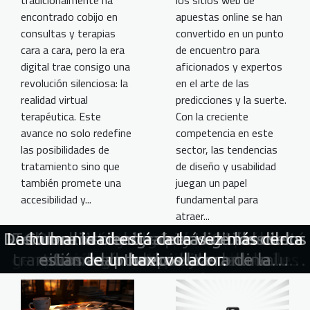
tradicionalmente ha
apuestas online se han
encontrado cobijo en
convertido en un punto
consultas y terapias
de encuentro para
cara a cara, pero la era
aficionados y expertos
digital trae consigo una
en el arte de las
revolución silenciosa: la
predicciones y la suerte.
realidad virtual
Con la creciente
terapéutica. Este
competencia en este
avance no solo redefine
sector, las tendencias
las posibilidades de
de diseño y usabilidad
tratamiento sino que
juegan un papel
también promete una
fundamental para
accesibilidad y...
atraer...
Descubre la ciencia detrás de los dildos
Realidad virtual terapéutica cómo está
La humanidad está cada vez más cerca
Tendencias de diseño y usabilidad en
Innovaciones en baterías de próxima
Cómo encontrar tu pareja ideal en
Cómo los crucigramas digitales se
Chatbots proactivos: ¿mejoran la
Biometría y seguridad Cómo la
generación para dispositivos móviles
transformando el cuidado de la salud
están adaptando a la era de la
sitios web de apuestas online
tecnología está mejorando la
plataformas de citas en línea
fidelidad del cliente?
de un taxi volador.
huecos
autenticación y la protección de la
inteligencia artificial
mental
privacidad