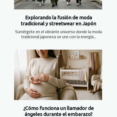
Explorando la fusión de moda
tradicional y streetwear en Japón
Sumérgete en el vibrante universo donde la moda
tradicional japonesa se une con la energía...
¿Cómo funciona un llamador de
ángeles durante el embarazo?