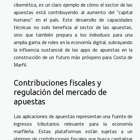
cibernética, es un claro ejemplo de cómo el sector de las
apuestas está contribuyendo al aumento del "capital
humano" en el país. Este desarrollo de capacidades
técnicas no solo beneficia al sector de las apuestas,
sino que también prepara a los individuos para una
amplia gama de roles en la economía digital, subrayando
la influencia sustancial de las apps de apuestas en la
construcción de un futuro más próspero para Costa de
Marfil.
Contribuciones fiscales y
regulación del mercado de
apuestas
Las aplicaciones de apuestas representan una fuente de
ingresos tributarios relevante para la economía
marfileña. Estas plataformas están sujetas a un
régimen de contribuciones fiscales que busca capitalizar