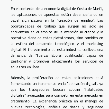
En el contexto de la economía digital de Costa de Marfil,
las aplicaciones de apuestas están desempeñando un
papel significativo en la "creación de empleo". Las
oportunidades de trabajo que surgen no solo se
encuentran en el ámbito de la atención al cliente y la
operativa diaria de estas plataformas, sino también en
la esfera del desarrollo tecnológico y el marketing
digital. El florecimiento de esta industria conlleva una
demanda de "fuerza laboral cualificada", capaz de
gestionar y promover eficazmente los servicios de
apuestas en línea.
Además, la proliferación de estas aplicaciones está
fomentando un incremento en la "educación digital", ya
que los trabajadores buscan adquirir "habilidades
digitales" avanzadas para competir en este mercado en
crecimiento. La experiencia práctica en el manejo de
nuevas tecnologías, análisis de datos y seguridad