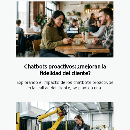
Chatbots proactivos: ¿mejoran la
fidelidad del cliente?
Explorando el impacto de los chatbots proactivos
en la lealtad del cliente, se plantea una...