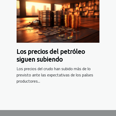
Los precios del petróleo
siguen subiendo
Los precios del crudo han subido más de lo
previsto ante las expectativas de los países
productores...