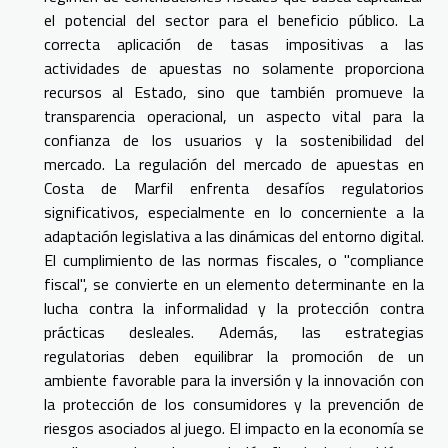
el potencial del sector para el beneficio público. La
correcta aplicación de tasas impositivas a las
actividades de apuestas no solamente proporciona
recursos al Estado, sino que también promueve la
transparencia operacional, un aspecto vital para la
confianza de los usuarios y la sostenibilidad del
mercado. La regulación del mercado de apuestas en
Costa de Marfil enfrenta desafíos regulatorios
significativos, especialmente en lo concerniente a la
adaptación legislativa a las dinámicas del entorno digital.
El cumplimiento de las normas fiscales, o "compliance
fiscal", se convierte en un elemento determinante en la
lucha contra la informalidad y la protección contra
prácticas desleales. Además, las estrategias
regulatorias deben equilibrar la promoción de un
ambiente favorable para la inversión y la innovación con
la protección de los consumidores y la prevención de
riesgos asociados al juego. El impacto en la economía se