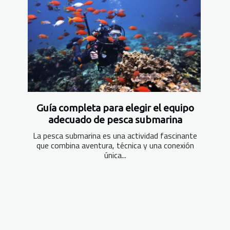
Guía completa para elegir el equipo
adecuado de pesca submarina
La pesca submarina es una actividad fascinante
que combina aventura, técnica y una conexión
única...