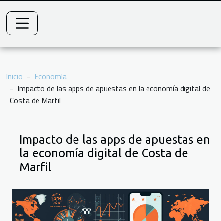
Inicio
Economía
Impacto de las apps de apuestas en la economía digital de
Costa de Marfil
Impacto de las apps de apuestas en
la economía digital de Costa de
Marfil